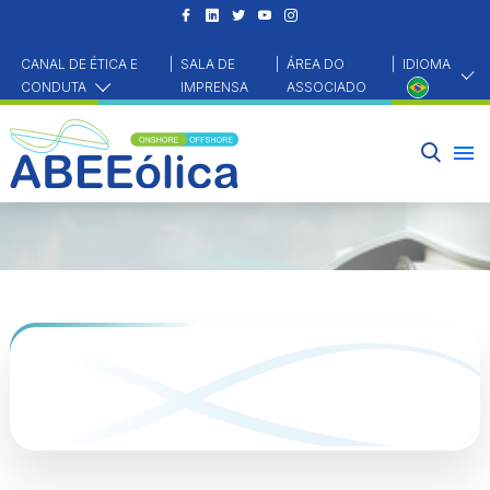
CANAL DE ÉTICA E
|
SALA DE
|
ÁREA DO
|
IDIOMA
CONDUTA
IMPRENSA
ASSOCIADO
HOME
QUEM SOMOS