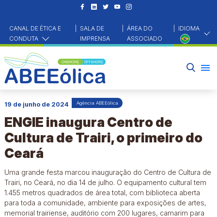
CANAL DE ÉTICA E
|
SALA DE
|
ÁREA DO
|
IDIOMA
CONDUTA
IMPRENSA
ASSOCIADO
HOME
NOTÍCIAS
AGÊNCIA ABEEÓLICA
ENGIE INAUGURA CENTRO DE CULTURA DE TRAIRI, O PRIMEIRO DO CEARÁ
Agência ABEEólica
19 de junho de 2024
ENGIE inaugura Centro de
Cultura de Trairi, o primeiro do
Ceará
Uma grande festa marcou inauguração do Centro de Cultura de
Trairi, no Ceará, no dia 14 de julho. O equipamento cultural tem
1.455 metros quadrados de área total, com biblioteca aberta
para toda a comunidade, ambiente para exposições de artes,
memorial trairiense, auditório com 200 lugares, camarim para