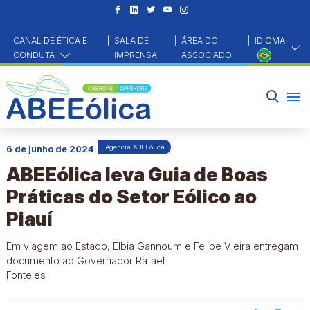
CANAL DE ÉTICA E
|
SALA DE
|
ÁREA DO
|
IDIOMA
CONDUTA
IMPRENSA
ASSOCIADO
HOME
NOTÍCIAS
AGÊNCIA ABEEÓLICA
ABEEÓLICA LEVA GUIA DE BOAS PRÁTICAS DO SETOR EÓLICO AO PIAUÍ
Agência ABEEólica
6 de junho de 2024
ABEEólica leva Guia de Boas
Práticas do Setor Eólico ao
Piauí
Em viagem ao Estado, Elbia Gannoum e Felipe Vieira entregam
documento ao Governador Rafael
Fonteles