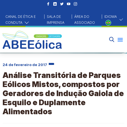
CANAL DE ÉTICA E
|
SALA DE
|
ÁREA DO
|
IDIOMA
CONDUTA
IMPRENSA
ASSOCIADO
HOME
DADOS EXTERNOS
ANÁLISE TRANSITÓRIA DE PARQUES EÓLICOS MISTOS, COMPOSTOS POR GERADORES DE
INDUÇÃO GAIOLA DE ESQUILO E DUPLAMENTE ALIMENTADOS
24 de fevereiro de 2017
Análise Transitória de Parques
Eólicos Mistos, compostos por
Geradores de Indução Gaiola de
Esquilo e Duplamente
Alimentados